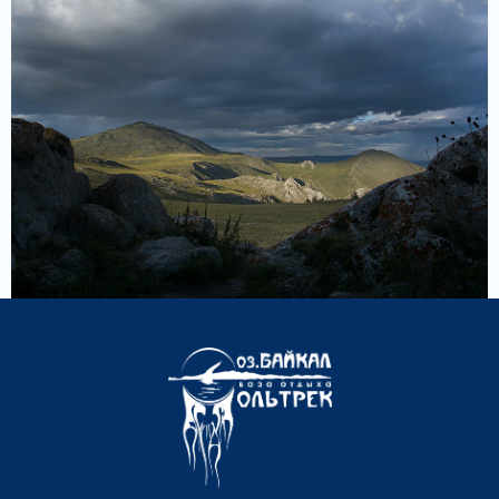
АДРЕС ОФИСА
664022, г. Иркутск, ул. Советская, 42 (2
этаж)
(Ост. Театр Кукол)
Режим работы:
с понедельника по пятницу с 10:00 до
18:00
8 (3952) 755–879
8 (3952) 671-032