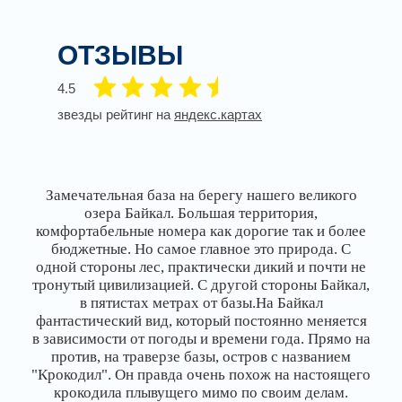
ОТЗЫВЫ
4.5
звезды рейтинг на
яндекс.картах
Турбаза расположена в живописном месте, номера
тёплые и уютные, имеется всё необходимое,
главные условия для проживания хорошие, а
отдельно хочу рассказать про обслуживающий
персонал, это просто чудо, очень внимательные,
весёлые и активные! Столовая по всем параметрам
тянет больше на кафе, повар супер, сервировка
столов классная, там очень комфортно!
Приезжайте в любое время прекрасно проведете
время! Мы были в феврале, всё замечательно!